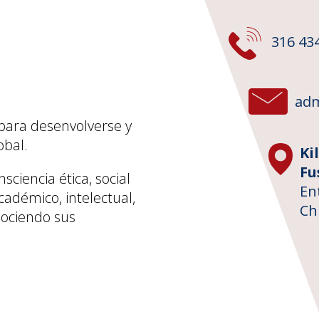
316 43
adm
para desenvolverse y
obal.
Ki
Fu
iencia ética, social
En
cadémico, intelectual,
Ch
nociendo sus