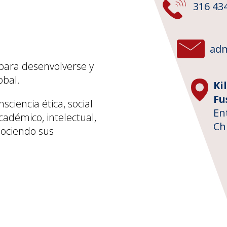
316 43
adm
para desenvolverse y
obal.
Ki
Fu
iencia ética, social
En
cadémico, intelectual,
Ch
nociendo sus