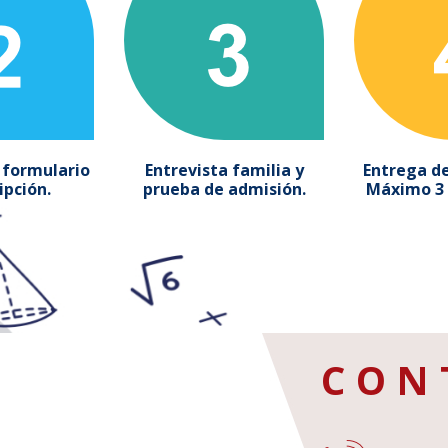
l formulario
Entrevista familia y
Entrega de
ipción.
prueba de admisión.
Máximo 3 
CON