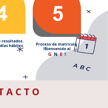
 resultados.
Proceso de matricula.
días hábiles
!Bienvenido al
G
N
E
!
TACTO