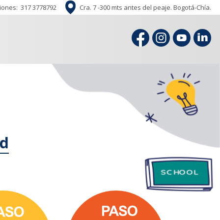
iones:
317 3778792
Cra. 7 -300 mts antes del peaje. Bogotá-Chía.
ad