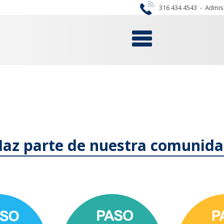
316 434 4543
-
Admis
az parte de nuestra comunid