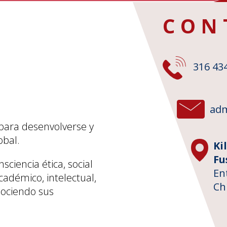
CON
316 43
adm
para desenvolverse y
obal.
Ki
Fu
iencia ética, social
En
cadémico, intelectual,
Ch
nociendo sus