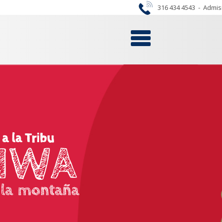
316 434 4543
-
Admis