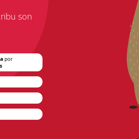
ribu son
za
por
s