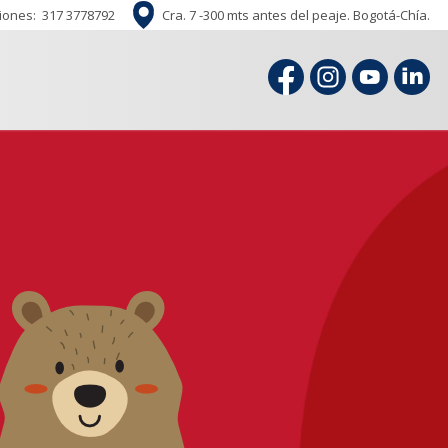
iones:
317 3778792
Cra. 7 -300 mts antes del peaje. Bogotá-Chía.