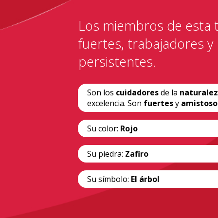
Los miembros de esta t
fuertes, trabajadores y
persistentes.
Son los
cuidadores
de la
naturale
excelencia. Son
fuertes
y
amistoso
Su color:
Rojo
Su piedra:
Zafiro
Su símbolo:
El árbol